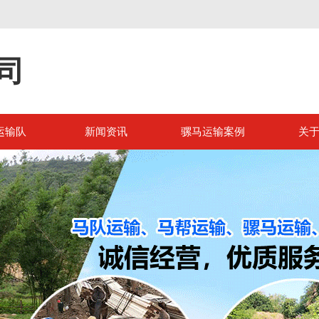
司
运输队
新闻资讯
骡马运输案例
关