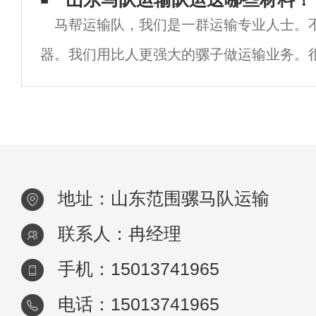
马帮运输队，我们是一群运输专业人士。
其他动物，如狗、山羊甚至驴，也可以作为
器。我们用比人更强大的骡子做运输业务。
的同伴。一群生活在一起的马非常有阶级意
不了东西，骡子力气很大，一次能背400斤
识。
强，根据现场路况。距离，骡子大概能背400
地址：山东范围骡马队运输
联系人：冉经理
手机：15013741965
电话：15013741965